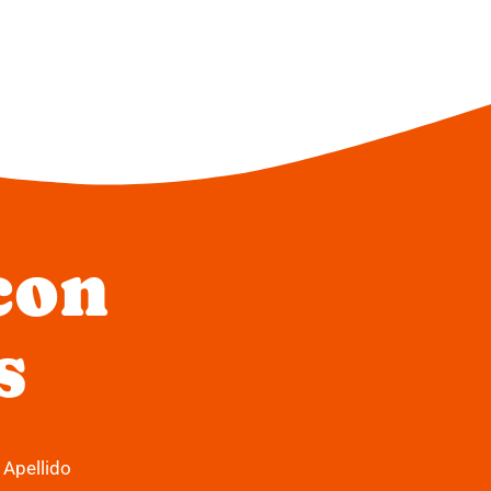
con
s
Apellido