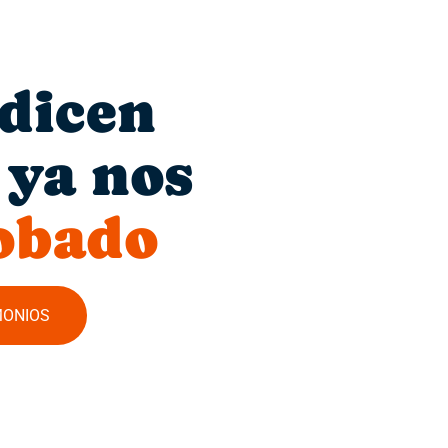
 dicen
 ya nos
obado
MONIOS