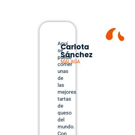
Aquí
Carlota
se
Sánchez
puede
MÁLAGA
comer
unas
de
las
mejores
tartas
de
queso
del
mundo.
Con