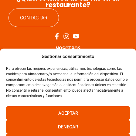
restaurante?
CONTACTAR
NOSOTROS
Gestionar consentimiento
TARTAS
Para ofrecer las mejores experiencias, utilizamos tecnologías como las
cookies para almacenar y/o acceder a la información del dispositivo. El
NOTICIAS
consentimiento de estas tecnologías nos permitirá procesar datos como el
comportamiento de navegación o las identificaciones únicas en este sitio.
No consentir o retirar el consentimiento, puede afectar negativamente a
CONTACTO
ciertas características y funciones.
Aviso Legal
ACEPTAR
Política de Privacidad
Política de Cookies
DENEGAR
Términos y condiciones