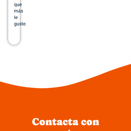
que
más
le
guste.
Contacta con