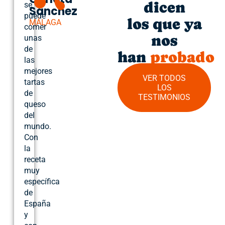
dicen
se
Sánchez
puede
los que ya
MÁLAGA
comer
nos
unas
de
han
probado
las
mejores
VER TODOS
tartas
LOS
de
TESTIMONIOS
queso
del
mundo.
Con
la
receta
muy
específica
de
España
y