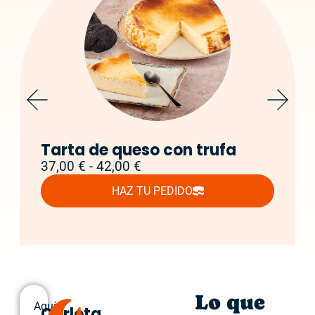
Tarta de queso con trufa
37,00
€
-
42,00
€
HAZ TU PEDIDO
Lo que
Aquí
Carlota