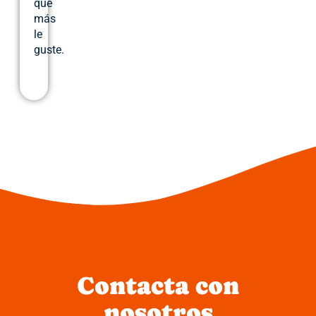
que
más
le
guste.
Contacta con
nosotros