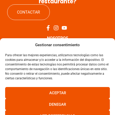
restaurante?
CONTACTAR
NOSOTROS
Gestionar consentimiento
TARTAS
Para ofrecer las mejores experiencias, utilizamos tecnologías como las
cookies para almacenar y/o acceder a la información del dispositivo. El
NOTICIAS
consentimiento de estas tecnologías nos permitirá procesar datos como el
comportamiento de navegación o las identificaciones únicas en este sitio.
No consentir o retirar el consentimiento, puede afectar negativamente a
CONTACTO
ciertas características y funciones.
Aviso Legal
ACEPTAR
Política de Privacidad
Política de Cookies
DENEGAR
Términos y condiciones