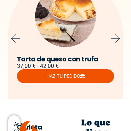
Tarta de queso con trufa
37,00
€
-
42,00
€
HAZ TU PEDIDO
Lo que
Aquí
Carlota
se