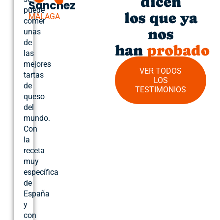
dicen
Sánchez
puede
los que ya
MÁLAGA
comer
nos
unas
de
han
probado
las
mejores
VER TODOS
tartas
LOS
de
TESTIMONIOS
queso
del
mundo.
Con
la
receta
muy
específica
de
España
y
con