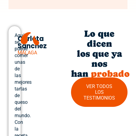
Lo que
Aquí
Carlota
dicen
se
Sánchez
puede
los que ya
MÁLAGA
comer
nos
unas
de
han
probado
las
mejores
VER TODOS
tartas
LOS
de
TESTIMONIOS
queso
del
mundo.
Con
la
receta