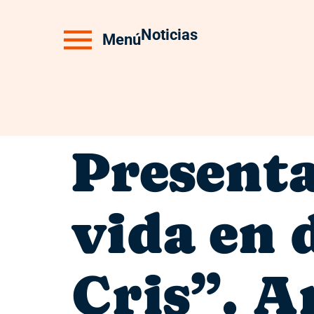
Noticias
Menú
Presenta
vida en 
Cris”. A