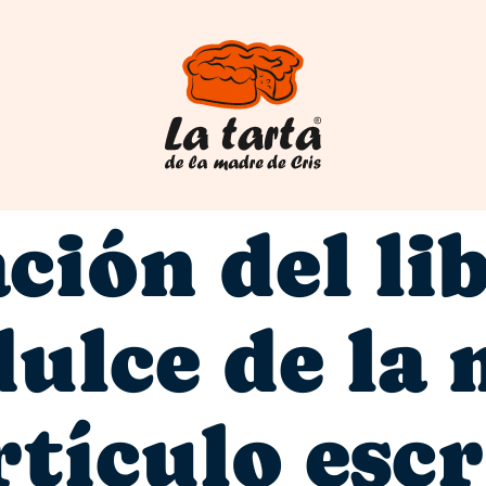
ción del li
dulce de la
rtículo escr