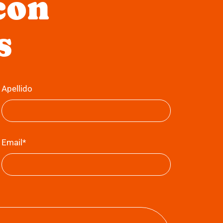
con
s
Apellido
Email*