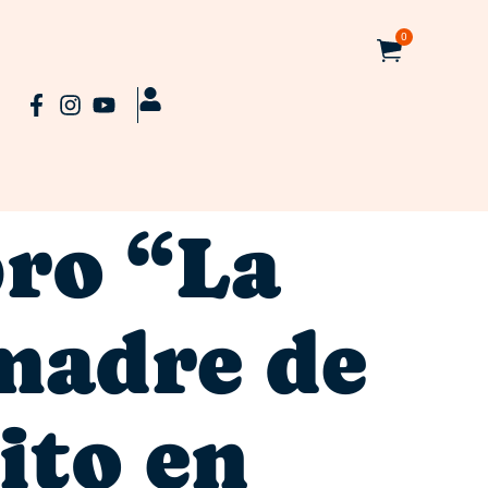
0
bro “La
 madre de
ito en