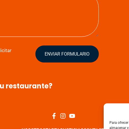
icitar
ENVIAR FORMULARIO
tu restaurante?
Para ofrecer
almacenar y/