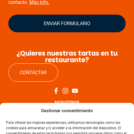
contacto.
Más info.
ENVIAR FORMULARIO
¿Quieres nuestras tartas en tu
restaurante?
CONTACTAR
NOSOTROS
Gestionar consentimiento
TARTAS
Para ofrecer las mejores experiencias, utilizamos tecnologías como las
cookies para almacenar y/o acceder a la información del dispositivo. El
NOTICIAS
consentimiento de estas tecnologías nos permitirá procesar datos como el